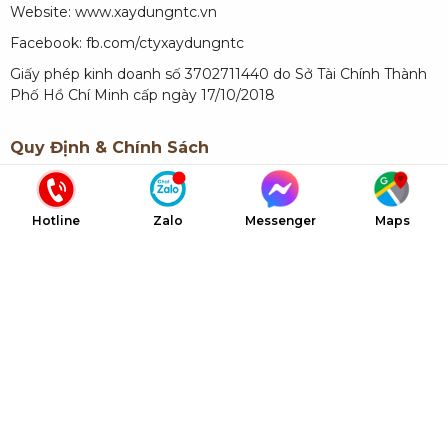
Website:
www.xaydungntc.vn
Facebook:
fb.com/ctyxaydungntc
Giấy phép kinh doanh số 3702711440 do Sở Tài Chính Thành
Phố Hồ Chí Minh cấp ngày 17/10/2018
Quy Định & Chính Sách
Quy định về thanh toán
Hotline
Zalo
Messenger
Maps
Chính sách bảo hành
Liên Kết Nhanh
Giới thiệu NTC
Dự án NTC
Dịch vụ NTC