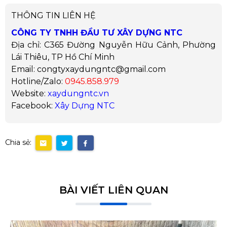
THÔNG TIN LIÊN HỆ
CÔNG TY TNHH ĐẦU TƯ XÂY DỰNG NTC
Địa chỉ: C365 Đường Nguyễn Hữu Cảnh, Phường
Lái Thiêu, TP Hồ Chí Minh
Email: congtyxaydungntc@gmail.com
Hotline/Zalo:
0945.858.979
Website:
xaydungntc.vn
Facebook:
Xây Dựng NTC
Chia sẻ:
BÀI VIẾT LIÊN QUAN