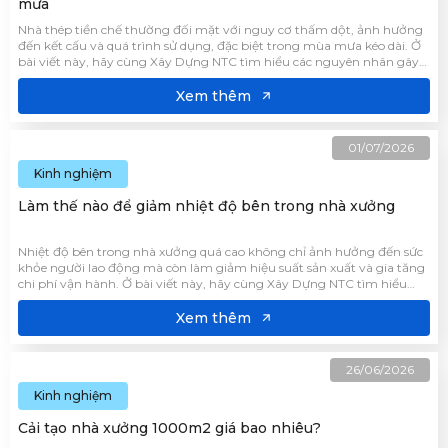
mưa
Nhà thép tiền chế thường đối mặt với nguy cơ thấm dột, ảnh hưởng
đến kết cấu và quá trình sử dụng, đặc biệt trong mùa mưa kéo dài. Ở
bài viết này, hãy cùng Xây Dựng NTC tìm hiểu các nguyên nhân gây
thấm dột phổ biến cũng như những giải pháp chống thấm, chống
dột giúp bảo vệ công trình hiệu quả.
Xem thêm
01/07/2026
Kinh nghiệm
Làm thế nào để giảm nhiệt độ bên trong nhà xưởng
Nhiệt độ bên trong nhà xưởng quá cao không chỉ ảnh hưởng đến sức
khỏe người lao động mà còn làm giảm hiệu suất sản xuất và gia tăng
chi phí vận hành. Ở bài viết này, hãy cùng Xây Dựng NTC tìm hiểu
giải pháp giảm nhiệt độ bên trong nhà xưởng, giúp tạo môi trường
làm việc thông thoáng hơn.
Xem thêm
26/06/2026
Kinh nghiệm
Cải tạo nhà xưởng 1000m2 giá bao nhiêu?