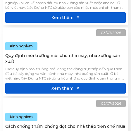
nghiệp khi lên kế hoạch đầu tư nhà xưởng sản xuất hoặc kho bãi. Ở
bài viết này, Xây Dựng NTC sẽ giúp bạn cập nhật mức chi phí tham
khảo, phân tích các yếu tố ảnh hưởng đến đơn giá và chia sẻ những
giải pháp tối ưu ngân sách.
Xem thêm
03/07/2026
Kinh nghiệm
Quy định môi trường mới cho nhà máy, nhà xưởng sản
xuất
Các quy định môi trường mới đang tác động trực tiếp đến quá trình
đầu tư, xây dựng và vận hành nhà máy, nhà xưởng sản xuất. Ở bài
viết này, Xây Dựng NTC sẽ tổng hợp những quy định quan trọng mà
doanh nghiệp cần nắm rõ để đảm bảo tuân thủ pháp luật, hạn chế
rủi ro trong quá trình hoạt động.
Xem thêm
02/07/2026
Kinh nghiệm
Cách chống thấm, chống dột cho nhà thép tiền chế mùa