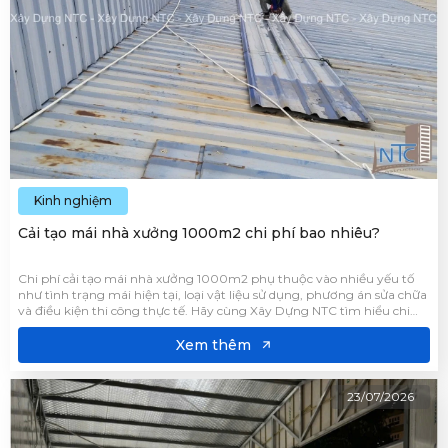
Kinh nghiệm
Cải tạo mái nhà xưởng 1000m2 chi phí bao nhiêu?
Chi phí cải tạo mái nhà xưởng 1000m2 phụ thuộc vào nhiều yếu tố
như tình trạng mái hiện tại, loại vật liệu sử dụng, phương án sửa chữa
và điều kiện thi công thực tế. Hãy cùng Xây Dựng NTC tìm hiểu chi
tiết giá cải tạo tham khảo, giúp doanh nghiệp lựa chọn phương án thi
công phù hợp qua bài viết này.
Xem thêm
23/07/2026