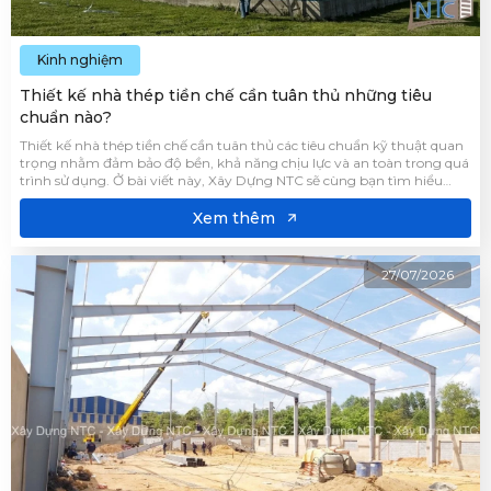
Kinh nghiệm
Thiết kế nhà thép tiền chế cần tuân thủ những tiêu
chuẩn nào?
Thiết kế nhà thép tiền chế cần tuân thủ các tiêu chuẩn kỹ thuật quan
trọng nhằm đảm bảo độ bền, khả năng chịu lực và an toàn trong quá
trình sử dụng. Ở bài viết này, Xây Dựng NTC sẽ cùng bạn tìm hiểu
những tiêu chuẩn cần thiết trong quá trình thiết kế giúp công trình
đạt hiệu quả sử dụng lâu dài.
Xem thêm
27/07/2026