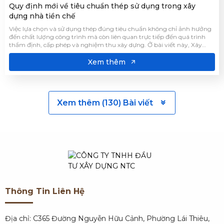
Quy định mới về tiêu chuẩn thép sử dụng trong xây
dựng nhà tiền chế
Việc lựa chọn và sử dụng thép đúng tiêu chuẩn không chỉ ảnh hưởng
đến chất lượng công trình mà còn liên quan trực tiếp đến quá trình
thẩm định, cấp phép và nghiệm thu xây dựng. Ở bài viết này, Xây
Dựng NTC sẽ giúp bạn cập nhật những tiêu chuẩn và các yêu cầu mới
áp dụng trong xây dựng nhà tiền chế.
Xem thêm
Xem thêm (130) Bài viết
Thông Tin Liên Hệ
Địa chỉ: C365 Đường Nguyễn Hữu Cảnh, Phường Lái Thiêu,