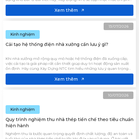
tham khảo, giúp chủ đầu tư dễ dàng dự toán kinh phí và lựa chọn
phương án xây dựng phù hợp.
Xem thêm
13/07/2026
Kinh nghiệm
Cải tạo hệ thống điện nhà xưởng cần lưu ý gì?
Khi nhà xưởng mở rộng quy mô hoặc hệ thống điện đã xuống cấp,
việc cải tạo là giải pháp rất cần thiết giúp duy trì hoạt động sản xuất
ổn định. Hãy cùng Xây Dựng NTC tìm hiểu những lưu ý quan trọng
trong quá trình cải tạo hệ thống điện nhà xưởng để đảm bảo an toàn
cho nhà xưởng qua bài viết dưới đây.
Xem thêm
10/07/2026
Kinh nghiệm
Quy trình nghiệm thu nhà thép tiền chế theo tiêu chuẩn
hiện hành
Nghiệm thu là bước quan trọng quyết định chất lượng, độ an toàn và
tuổi thọ của nhà thép tiền chế trước khi đưa vào sử dụng. Ở bài viết