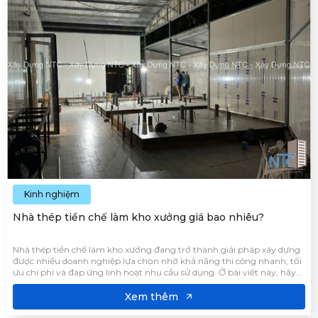
Kinh nghiệm
Nhà thép tiền chế làm kho xưởng giá bao nhiêu?
Nhà thép tiền chế làm kho xưởng đang trở thành giải pháp xây dựng
được nhiều doanh nghiệp lựa chọn nhờ khả năng thi công nhanh, tối
ưu chi phí và đáp ứng linh hoạt nhu cầu sử dụng. Ở bài viết này, hãy
cùng Xây Dựng NTC tìm hiểu chi tiết về mức giá xây dựng của loại
công trình này.
Xem thêm