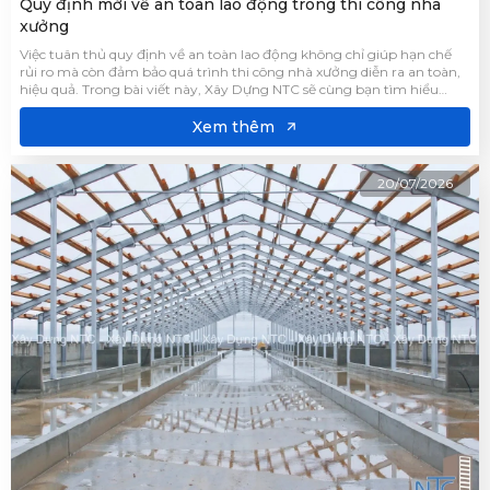
Quy định mới về an toàn lao động trong thi công nhà
xưởng
Việc tuân thủ quy định về an toàn lao động không chỉ giúp hạn chế
rủi ro mà còn đảm bảo quá trình thi công nhà xưởng diễn ra an toàn,
hiệu quả. Trong bài viết này, Xây Dựng NTC sẽ cùng bạn tìm hiểu
những quy định mới để doanh nghiệp chủ động áp dụng đúng trong
quá trình thi công.
Xem thêm
20/07/2026