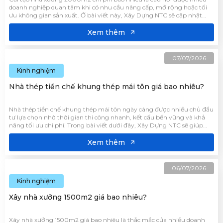
doanh nghiệp quan tâm khi có nhu cầu nâng cấp, mở rộng hoặc tối
ưu không gian sản xuất. Ở bài viết này, Xây Dựng NTC sẽ cập nhật
mức chi phí tham khảo, các hạng mục cải tạo phổ biến cho nhà
xưởng.
Xem thêm
07/07/2026
Kinh nghiệm
Nhà thép tiền chế khung thép mái tôn giá bao nhiêu?
Nhà thép tiền chế khung thép mái tôn ngày càng được nhiều chủ đầu
tư lựa chọn nhờ thời gian thi công nhanh, kết cấu bền vững và khả
năng tối ưu chi phí. Trong bài viết dưới đây, Xây Dựng NTC sẽ giúp
bạn cập nhật mức giá tham khảo cùng những yếu tố ảnh hưởng để
có kế hoạch đầu tư phù hợp.
Xem thêm
06/07/2026
Kinh nghiệm
Xây nhà xưởng 1500m2 giá bao nhiêu?
Xây nhà xưởng 1500m2 giá bao nhiêu là thắc mắc của nhiều doanh