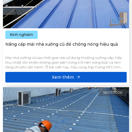
Kinh nghiệm
Nâng cấp mái nhà xưởng cũ để chống nóng hiệu quả
Mái nhà xưởng cũ sau thời gian dài sử dụng thường xuống cấp, hấp
thụ nhiệt lớn khiến không gian bên trong trở nên nóng bức và làm
tăng chi phí vận hành. Ở bài viết này, hãy cùng Xây Dựng NTC tìm
hiểu những giải pháp nâng cấp mái nhà xưởng chống nóng hiệu quả
kéo dài tuổi thọ công trình.
Xem thêm
16/07/2026