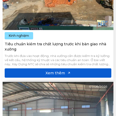
Kinh nghiệm
Tiêu chuẩn kiểm tra chất lượng trước khi bàn giao nhà
xưởng
Trước khi đưa vào hoạt động, nhà xưởng cần được kiểm tra kỹ lưỡng
về kết cấu, hệ thống kỹ thuật và các tiêu chuẩn an toàn. Ở bài viết
này, Xây Dựng NTC sẽ chia sẻ những tiêu chuẩn kiểm tra chất lượng
trước khi bàn giao nhà xưởng, giúp chủ đầu tư đánh giá đúng mức
độ hoàn thiện của công trình.
Xem thêm
07/08/2026