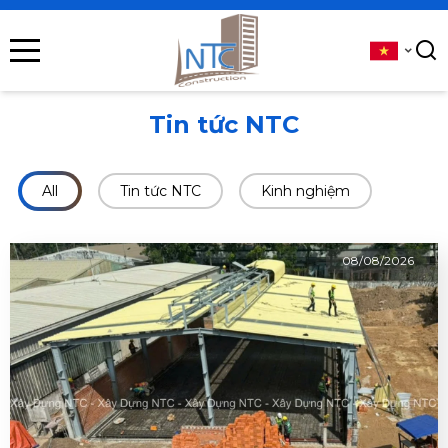
se menu
submenu
Tin tức NTC
submenu
All
Tin tức NTC
Kinh nghiệm
submenu
submenu
08/08/2026
submenu