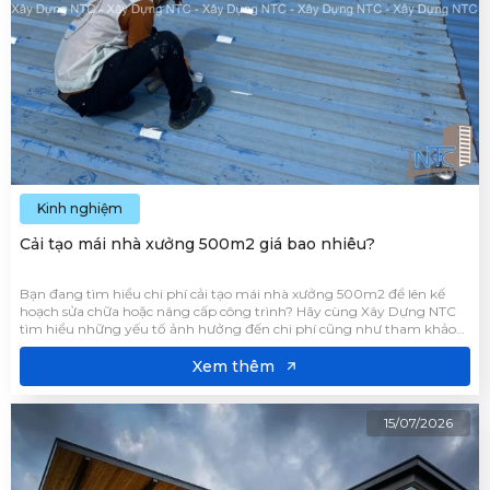
Kinh nghiệm
Cải tạo mái nhà xưởng 500m2 giá bao nhiêu?
Bạn đang tìm hiểu chi phí cải tạo mái nhà xưởng 500m2 để lên kế
hoạch sửa chữa hoặc nâng cấp công trình? Hãy cùng Xây Dựng NTC
tìm hiểu những yếu tố ảnh hưởng đến chi phí cũng như tham khảo
mức giá phổ biến để lựa chọn giải pháp phù hợp với nhu cầu của
doanh nghiệp qua bài viết này.
Xem thêm
15/07/2026