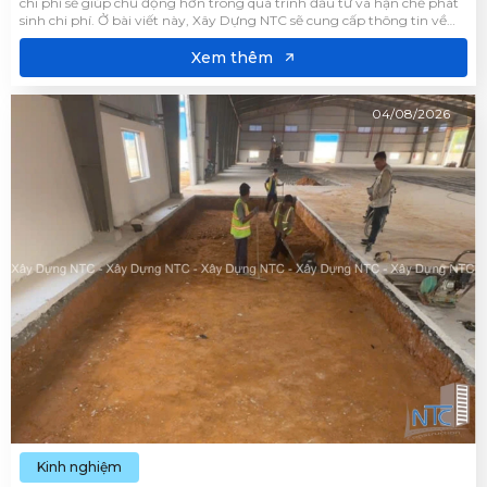
chi phí sẽ giúp chủ động hơn trong quá trình đầu tư và hạn chế phát
sinh chi phí. Ở bài viết này, Xây Dựng NTC sẽ cung cấp thông tin về
chi phí xây dựng và những giải pháp giúp tối ưu chi phí mà vẫn đảm
bảo chất lượng công trình.
Xem thêm
04/08/2026
Kinh nghiệm