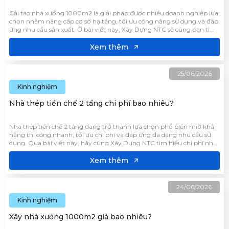
Cải tạo nhà xưởng 1000m2 là giải pháp được nhiều doanh nghiệp lựa
chọn nhằm nâng cấp cơ sở hạ tầng, tối ưu công năng sử dụng và đáp
ứng nhu cầu sản xuất. Ở bài viết này, Xây Dựng NTC sẽ cùng bạn tìm
hiểu chi tiết hơn về chi phí cải tạo nhà xưởng giúp doanh nghiệp lập
kế hoạch đầu tư hiệu quả.
Xem thêm
25/06/2026
Kinh nghiệm
Nhà thép tiền chế 2 tầng chi phí bao nhiêu?
Nhà thép tiền chế 2 tầng đang trở thành lựa chọn phổ biến nhờ khả
năng thi công nhanh, tối ưu chi phí và đáp ứng đa dạng nhu cầu sử
dụng. Qua bài viết này, hãy cùng Xây Dựng NTC tìm hiểu chi phí nhà
thép tiền chế cũng như các yếu tố ảnh hưởng đến đơn giá để có sự
chuẩn bị ngân sách phù hợp.
Xem thêm
24/06/2026
Kinh nghiệm
Xây nhà xưởng 1000m2 giá bao nhiêu?