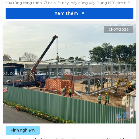
của từng công trình. Ở bài viết này, hãy cùng Xây Dựng NTC tìm hiểu
chi tiết về các yếu tố ảnh hưởng đến đơn giá, mức chi phí tham khảo
của loại hình nhà xưởng này.
Xem thêm
21/07/2026
Kinh nghiệm