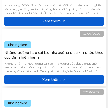
Nhà xưởng 1000m2 là lựa chọn phổ biến đối với nhiều doanh nghiệp
sản xuất, gia công và lưu trữ hàng hóa nhờ đáp ứng tốt nhu cầu vận
hành, tối ưu chi phí đầu tư. Ở bài viết này, hãy cùng Xây Dựng NTC
tìm hiểu xây nhà xưởng giá bao nhiêu cũng như những yếu tố ảnh
hưởng đến mức đầu tư của công trình.
Xem thêm
23/06/2026
Kinh nghiệm
Những trường hợp cải tạo nhà xưởng phải xin phép theo
quy định hiện hành
Không phải mọi hoạt động cải tạo nhà xưởng đều được phép triển
khai mà nhiều trường hợp bắt buộc phải thực hiện thủ tục xin phép
theo quy định hiện hành. Trong bài viết này, Xây Dựng NTC sẽ giúp
bạn nhận biết những hạng mục cải tạo nhà xưởng cần xin phép để
quá trình thi công diễn ra đúng quy định.
Xem thêm
22/06/2026
Kinh nghiệm