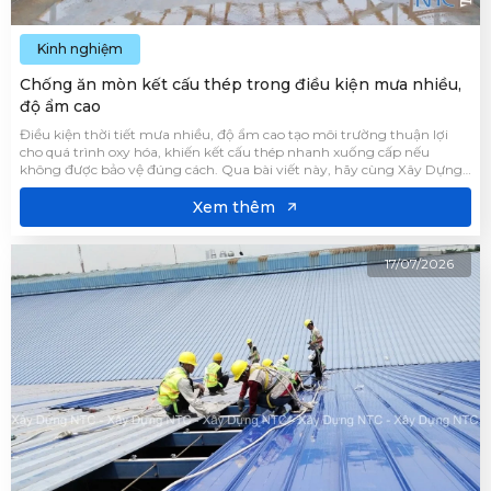
Kinh nghiệm
Chống ăn mòn kết cấu thép trong điều kiện mưa nhiều,
độ ẩm cao
Điều kiện thời tiết mưa nhiều, độ ẩm cao tạo môi trường thuận lợi
cho quá trình oxy hóa, khiến kết cấu thép nhanh xuống cấp nếu
không được bảo vệ đúng cách. Qua bài viết này, hãy cùng Xây Dựng
NTC tìm hiểu nguyên nhân gây ăn mòn và các giải pháp chống ăn
mòn kết cấu thép hiệu quả.
Xem thêm
17/07/2026