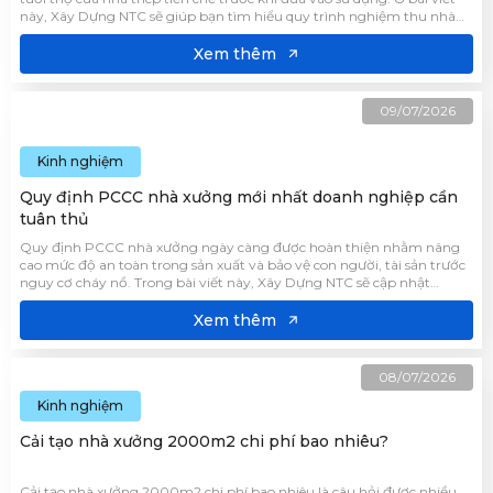
này, Xây Dựng NTC sẽ giúp bạn tìm hiểu quy trình nghiệm thu nhà
thép tiền chế theo tiêu chuẩn hiện hành để đảm bảo công trình đạt
chất lượng và vận hành bền vững.
Xem thêm
09/07/2026
Kinh nghiệm
Quy định PCCC nhà xưởng mới nhất doanh nghiệp cần
tuân thủ
Quy định PCCC nhà xưởng ngày càng được hoàn thiện nhằm nâng
cao mức độ an toàn trong sản xuất và bảo vệ con người, tài sản trước
nguy cơ cháy nổ. Trong bài viết này, Xây Dựng NTC sẽ cập nhật
những quy định mới nhất cùng các yêu cầu quan trọng mà doanh
nghiệp cần nắm rõ.
Xem thêm
08/07/2026
Kinh nghiệm
Cải tạo nhà xưởng 2000m2 chi phí bao nhiêu?
Cải tạo nhà xưởng 2000m2 chi phí bao nhiêu là câu hỏi được nhiều