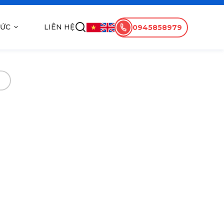
TỨC
LIÊN HỆ
0945858979