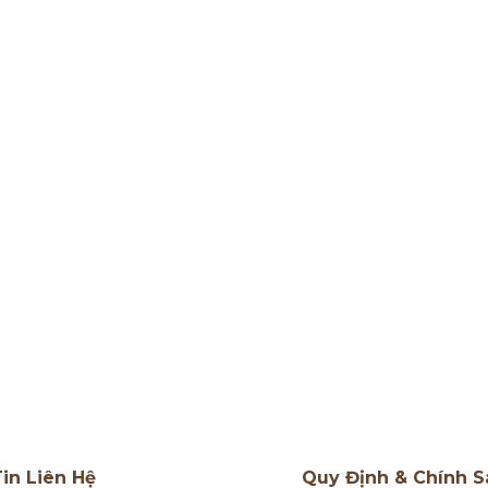
in Liên Hệ
Quy Định & Chính S