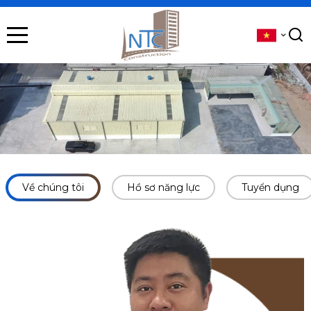
se menu
submenu
submenu
submenu
submenu
Về chúng tôi
Hồ sơ năng lực
Tuyển dụng
submenu