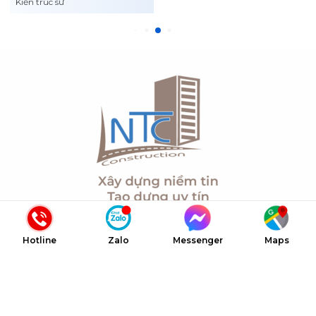
Kiến trúc sư
Thông Tin Liên Hệ
Hotline
Zalo
Messenger
Maps
Địa chỉ: C365 Đường Nguyễn Hữu Cảnh, Phường Lái Thiêu,
TP Hồ Chí Minh
Email: congtyxaydungntc@gmail.com