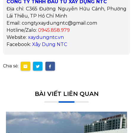
CÔNG TY TNHH ĐẦU TƯ XÂY DỰNG NTC
Địa chỉ: C365 Đường Nguyễn Hữu Cảnh, Phường
Lái Thiêu, TP Hồ Chí Minh
Email: congtyxaydungntc@gmail.com
Hotline/Zalo:
0945.858.979
Website:
xaydungntc.vn
Facebook:
Xây Dựng NTC
Chia sẻ:
BÀI VIẾT LIÊN QUAN