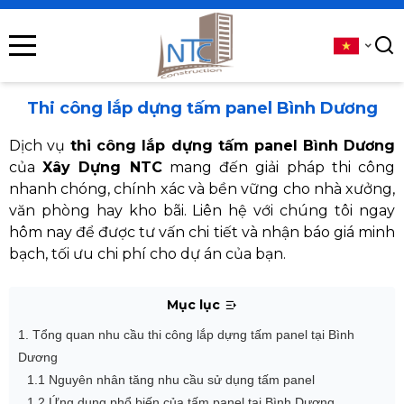
se menu
submenu
Thi công lắp dựng tấm panel Bình Dương
submenu
Dịch vụ
thi công lắp dựng tấm panel Bình Dương
của
Xây Dựng NTC
mang đến giải pháp thi công
submenu
nhanh chóng, chính xác và bền vững cho nhà xưởng,
văn phòng hay kho bãi. Liên hệ với chúng tôi ngay
submenu
hôm nay để được tư vấn chi tiết và nhận báo giá minh
bạch, tối ưu chi phí cho dự án của bạn.
submenu
Mục lục
1. Tổng quan nhu cầu thi công lắp dựng tấm panel tại Bình
Dương
1.1 Nguyên nhân tăng nhu cầu sử dụng tấm panel
1.2 Ứng dụng phổ biến của tấm panel tại Bình Dương