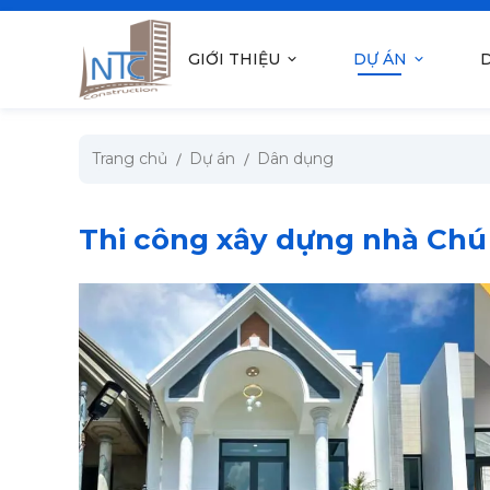
se menu
GIỚI THIỆU
DỰ ÁN
D
submenu
Trang chủ
Dự án
Dân dụng
submenu
submenu
Thi công xây dựng nhà Ch
submenu
submenu