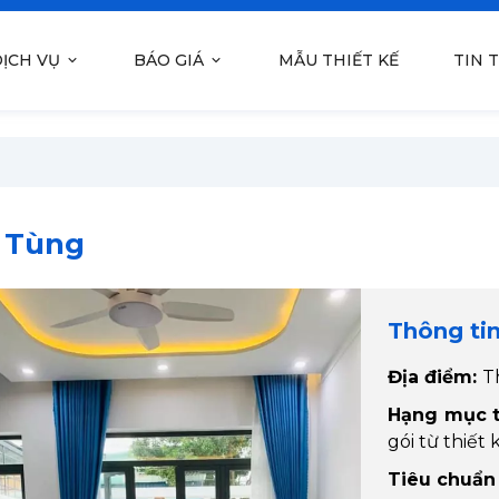
ỊCH VỤ
BÁO GIÁ
MẪU THIẾT KẾ
TIN 
ú Tùng
Thông ti
Địa điểm:
T
Hạng mục t
gói từ thiết
Tiêu chuẩn