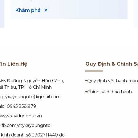
Chị Thùy
Khám phá
in Liên Hệ
Quy Định & Chính S
C365 Đường Nguyễn Hữu Cảnh,
Quy định về thanh toán
i Thiêu, TP Hồ Chí Minh
Chính sách bảo hành
ongtyxaydungntc@gmail.com
alo: 0945.858.979
www.xaydungntc.vn
:
fb.com/ctyxaydungntc
 kinh doanh số 3702711440 do