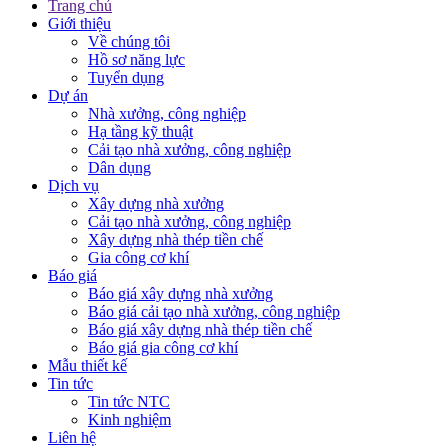
Trang chủ
Giới thiệu
Về chúng tôi
Hồ sơ năng lực
Tuyển dụng
Dự án
Nhà xưởng, công nghiệp
Hạ tầng kỹ thuật
Cải tạo nhà xưởng, công nghiệp
Dân dụng
Dịch vụ
Xây dựng nhà xưởng
Cải tạo nhà xưởng, công nghiệp
Xây dựng nhà thép tiền chế
Gia công cơ khí
Báo giá
Báo giá xây dựng nhà xưởng
Báo giá cải tạo nhà xưởng, công nghiệp
Báo giá xây dựng nhà thép tiền chế
Báo giá gia công cơ khí
Mẫu thiết kế
Tin tức
Tin tức NTC
Kinh nghiệm
Liên hệ