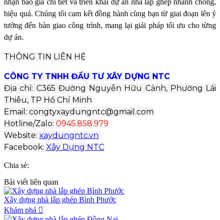
nhận báo giá chi tiết và triển khai dự án nhà lắp ghép nhanh chóng,
hiệu quả. Chúng tôi cam kết đồng hành cùng bạn từ giai đoạn lên ý
tưởng đến bàn giao công trình, mang lại giải pháp tối ưu cho từng
dự án.
THÔNG TIN LIÊN HỆ
CÔNG TY TNHH ĐẦU TƯ XÂY DỰNG NTC
Địa chỉ: C365 Đường Nguyễn Hữu Cảnh, Phường Lái
Thiêu, TP Hồ Chí Minh
Email: congtyxaydungntc@gmail.com
Hotline/Zalo:
0945.858.979
Website:
xaydungntc.vn
Facebook:
Xây Dựng NTC
Chia sẻ:
Bài viết liên quan
Xây dựng nhà lắp ghép Bình Phước
Khám phá