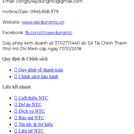
Email: congtyxaydungntc@gmail.com
Hotline/Zalo: 0945.858.979
Website:
www.xaydungntc.vn
Facebook:
fb.com/ctyxaydungntc
Giấy phép kinh doanh số 3702711440 do Sở Tài Chính Thành
Phố Hồ Chí Minh cấp ngày 17/10/2018
Quy định & Chính sách
Quy định về thanh toán
Chính sách bảo hành
Liên kết nhanh
Giới thiệu NTC
Dự án NTC
Dịch vụ NTC
Báo giá NTC
Tin tức & Sự kiện
Liên hệ NTC