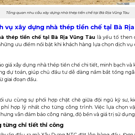
Tổng quan nhu cầu xây dựng nhà thép tiền chế tại Bà Rịa Vũng Tàu
ch vụ xây dựng nhà thép tiền chế tại Bà Rị
hà thép tiền chế tại Bà Rịa Vũng Tàu
là yếu tố then
 những ưu điểm nổi bật khi khách hàng lựa chọn dịch v
giá xây dựng nhà thép tiền chế chi tiết, minh bạch và k
ng dự toán, giúp chủ đầu tư dễ dàng nắm bắt tổng ngân
ừ giai đoạn đầu.
tối ưu cùng sự phối hợp chặt chẽ giữa đội ngũ kỹ sư, k
hí hợp lý nhất cho từng công trình. Việc lựa chọn v
hưng vẫn đảm bảo công năng, độ bền và giá trị sử dụng 
 từng chi tiết thi công
 chuẩn đầu ra mà Xây Dựng NTC đặt lên hàng đầu. Đơn 