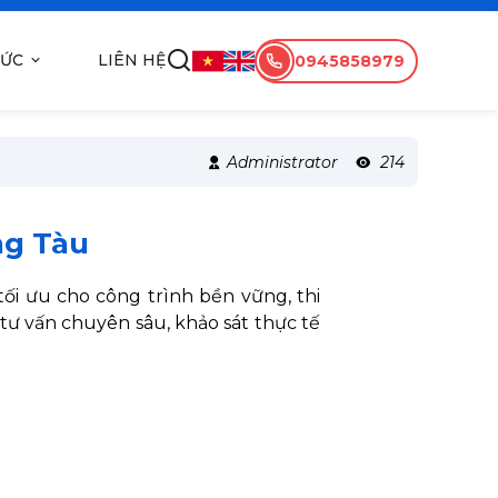
TỨC
LIÊN HỆ
0945858979
Administrator
214
ng Tàu
tối ưu cho công trình bền vững, thi
 tư vấn chuyên sâu, khảo sát thực tế