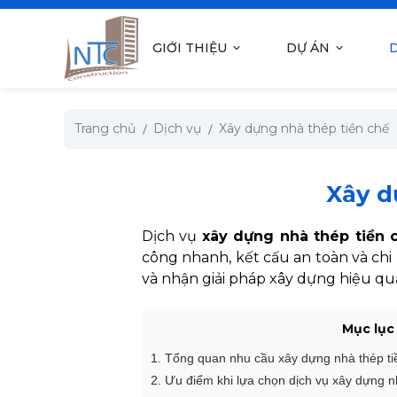
se menu
GIỚI THIỆU
DỰ ÁN
D
submenu
Trang chủ
Dịch vụ
Xây dựng nhà thép tiền chế
submenu
submenu
Xây d
submenu
Dịch vụ
xây dựng nhà thép tiền 
công nhanh, kết cấu an toàn và chi 
và nhận giải pháp xây dựng hiệu qu
submenu
Mục lục
1. Tổng quan nhu cầu xây dựng nhà thép ti
2. Ưu điểm khi lựa chọn dịch vụ xây dựng n