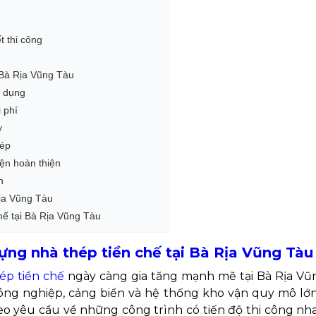
t thi công
i Bà Rịa Vũng Tàu
ử dụng
 phí
y
hép
ện hoàn thiện
h
Rịa Vũng Tàu
chế tại Bà Rịa Vũng Tàu
ựng nhà thép tiền chế tại Bà Rịa Vũng Tàu
ép tiền chế
ngày càng gia tăng mạnh mẽ tại Bà Rịa Vũn
ng nghiệp, cảng biển và hệ thống kho vận quy mô lớn
theo yêu cầu về những công trình có tiến độ thi công n