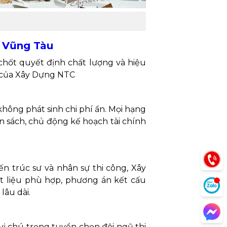
a Vũng Tàu
 chốt quyết định chất lượng và hiệu
ụ của Xây Dựng NTC
hông phát sinh chi phí ẩn. Mọi hạng
 sách, chủ động kế hoạch tài chính
iến trúc sư và nhân sự thi công, Xây
ật liệu phù hợp, phương án kết cấu
lâu dài.
vị chú trọng tuyển chọn đội ngũ thi