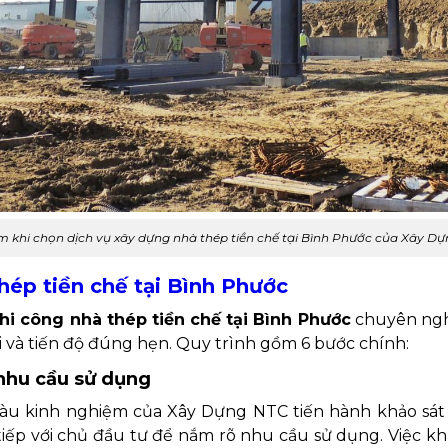
m khi chọn dịch vụ xây dựng nhà thép tiền chế tại Bình Phước của Xây D
thép tiền chế tại Bình Phước
hi công nhà thép tiền chế tại Bình Phước
chuyên ngh
i và tiến độ đúng hẹn. Quy trình gồm 6 bước chính:
 nhu cầu sử dụng
 giàu kinh nghiệm của Xây Dựng NTC tiến hành khảo sát
c tiếp với chủ đầu tư để nắm rõ nhu cầu sử dụng. Việc k