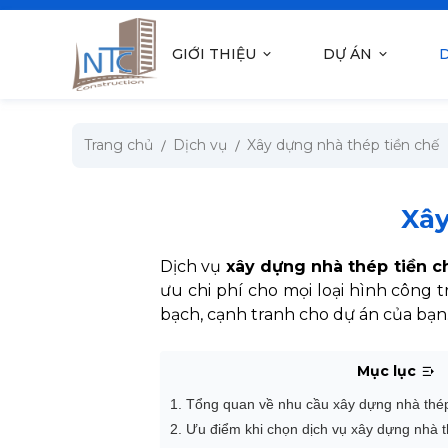
se menu
GIỚI THIỆU
DỰ ÁN
D
submenu
Trang chủ
Dịch vụ
Xây dựng nhà thép tiền chế
submenu
submenu
Xây
submenu
Dịch vụ
xây dựng nhà thép tiền 
ưu chi phí cho mọi loại hình công 
bạch, cạnh tranh cho dự án của bạn
submenu
Mục lục
1. Tổng quan về nhu cầu xây dựng nhà thép
2. Ưu điểm khi chọn dịch vụ xây dựng nhà t