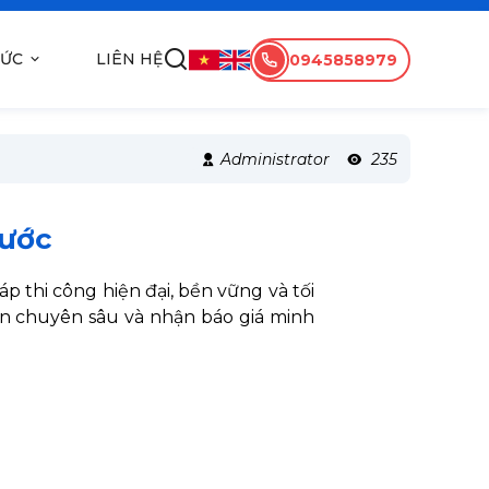
TỨC
LIÊN HỆ
0945858979
Administrator
235
hước
p thi công hiện đại, bền vững và tối
vấn chuyên sâu và nhận báo giá minh