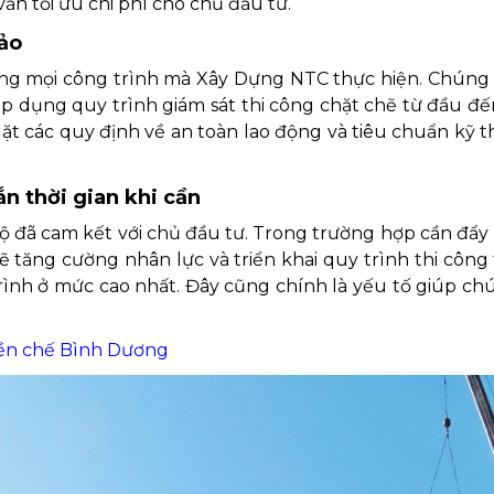
ẫn tối ưu chi phí cho chủ đầu tư.
bảo
rong mọi công trình mà Xây Dựng NTC thực hiện. Chúng t
 áp dụng quy trình giám sát thi công chặt chẽ từ đầu đế
t các quy định về an toàn lao động và tiêu chuẩn kỹ 
ắn thời gian khi cần
ộ đã cam kết với chủ đầu tư. Trong trường hợp cần đẩy
sẽ tăng cường nhân lực và triển khai quy trình thi công
ình ở mức cao nhất. Đây cũng chính là yếu tố giúp chú
iền chế Bình Dương