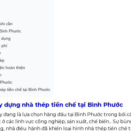
khi cần
i Bình Phước
ử dụng
 phí
y
hép
ện hoàn thiện
h
h Phước
hép tiền chế tại Bình Phước
y dựng nhà thép tiền chế tại Bình Phước
y đang là lựa chọn hàng đầu tại Bình Phước trong bối c
t ở các lĩnh vực công nghiệp, sản xuất, chế biến... Sự 
, nhà điều hành đã khiến loại hình nhà thép tiền chế t