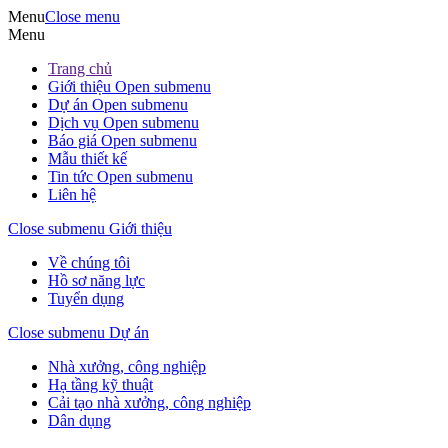
Menu
Close menu
Menu
Trang chủ
Giới thiệu
Open submenu
Dự án
Open submenu
Dịch vụ
Open submenu
Báo giá
Open submenu
Mẫu thiết kế
Tin tức
Open submenu
Liên hệ
Close submenu
Giới thiệu
Về chúng tôi
Hồ sơ năng lực
Tuyển dụng
Close submenu
Dự án
Nhà xưởng, công nghiệp
Hạ tầng kỹ thuật
Cải tạo nhà xưởng, công nghiệp
Dân dụng