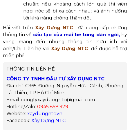
chuẩn; nếu khoảng cách lớn quá thì viên
ngói nóc sẽ bị xa cách nhau; và ảnh hưởng
tới khả năng chống thấm dột.
​​Bài viết trên
Xây Dựng NTC
đã cung cấp những
thông tin về
cấu tạo của mái bê tông dán ngói,
hy
vọng mang đến những thông tin hữu ích với
Anh/Chị. Liên hệ với
Xây Dựng NTC
để được hỗ trợ
miễn phí!
THÔNG TIN LIÊN HỆ
CÔNG TY TNHH ĐẦU TƯ XÂY DỰNG NTC
Địa chỉ: C365 Đường Nguyễn Hữu Cảnh, Phường
Lái Thiêu, TP Hồ Chí Minh
Email: congtyxaydungntc@gmail.com
Hotline/Zalo:
0945.858.979
Website:
xaydungntc.vn
Facebook:
Xây Dựng NTC