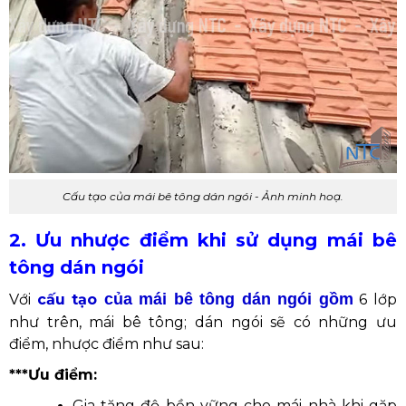
Cấu tạo của mái bê tông dán ngói - Ảnh minh hoạ.
2. Ưu nhược điểm khi sử dụng mái bê
tông dán ngói
của mái bê tông dán ngói gồm
Với
cấu tạo
6 lớp
như trên, mái bê tông; dán ngói sẽ có những ưu
điểm, nhược điểm như sau:
***Ưu điểm:
Gia tăng độ bền vững cho mái nhà khi gặp