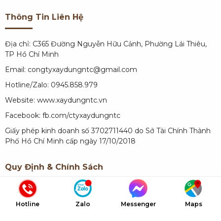
Thông Tin Liên Hệ
Địa chỉ: C365 Đường Nguyễn Hữu Cảnh, Phường Lái Thiêu,
TP Hồ Chí Minh
Email: congtyxaydungntc@gmail.com
Hotline/Zalo: 0945.858.979
Website:
www.xaydungntc.vn
Facebook:
fb.com/ctyxaydungntc
Giấy phép kinh doanh số 3702711440 do Sở Tài Chính Thành
Phố Hồ Chí Minh cấp ngày 17/10/2018
Quy Định & Chính Sách
Quy định về thanh toán
Hotline
Zalo
Messenger
Maps
Chính sách bảo hành