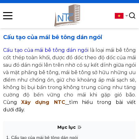
se menu
submenu
Cấu tạo của mái bê tông dán ngói
submenu
Cấu tạo của mái bê tông dán ngói
là loại mái bê tông
cốt thép toàn khối, được đổ dốc theo độ dốc của mái
submenu
sau đó dán ngói lên trên nhờ có sự kết dính giữa ngói
và mặt phẳng bê tông, mái bê tông sở hữu những ưu
submenu
điểm như chống ồn, giữ cho khoảng áp mái sạch sẽ,
không bị bụi bẩn trong không trung cũng như tăng
cường độ bền vững cho mái khi gặp gió bão.
C
ùng
Xây dựng NTC
t
ìm hiểu trong bài viết
submenu
dưới đây.
Mục lục
1. Cấu tạo của mái bê tông dán ngói