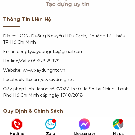
Thông Tin Liên Hệ
Địa chỉ: C365 Đường Nguyễn Hữu Cảnh, Phường Lái Thiêu,
TP Hồ Chí Minh
Email: congtyxaydungntc@gmail.com
Hotline/Zalo: 0945.858.979
Website:
www.xaydungntc.vn
Facebook:
fb.com/ctyxaydungntc
Giấy phép kinh doanh số 3702711440 do Sở Tài Chính Thành
Phố Hồ Chí Minh cấp ngày 17/10/2018
Quy Định & Chính Sách
Quy định về thanh toán
Hotline
Zalo
Messenger
Maps