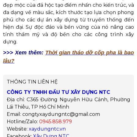
đẹp mộc của đá hộc tạo điểm nhấn cho kiến trúc, và
đa dạng về màu sắc, kích thước tạo lựa chọn phong
phú cho các dự án xây dựng từ truyền thống đến
hiện đại. Sự độc đáo và bền vững của nó nâng cao
tính thẩm mỹ và độ bền cho các công trình xây
dựng.
>>> Xem thêm:
Thời gian tháo dỡ cốp pha là bao
lâu?
THÔNG TIN LIÊN HỆ
CÔNG TY TNHH ĐẦU TƯ XÂY DỰNG NTC
Địa chỉ: C365 Đường Nguyễn Hữu Cảnh, Phường
Lái Thiêu, TP Hồ Chí Minh
Email: congtyxaydungntc@gmail.com
Hotline/Zalo:
0945.858.979
Website:
xaydungntc.vn
Facebook:
Xây Dựng NTC