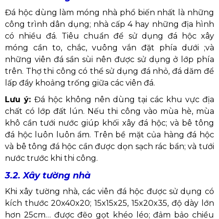
Đá hộc dùng làm móng nhà phổ biến nhất là những
công trình dân dụng; nhà cấp 4 hay những địa hình
có nhiều đá. Tiêu chuẩn để sử dụng đá hộc xây
móng cần to, chắc, vuông vắn đặt phía dưới ;và
những viên đá sần sùi nên được sử dụng ở lớp phía
trên. Thợ thi công có thể sử dụng đá nhỏ, đá dăm để
lấp đầy khoảng trống giữa các viên đá.
Lưu ý:
Đá hộc không nên dùng tại các khu vực địa
chất có lớp đất lún. Nếu thi công vào mùa hè, mùa
khô cần tưới nước giúp khối xây đá hộc; và bê tông
đá hộc luôn luôn ẩm. Trên bề mặt của hàng đá hộc
và bê tông đá hộc cần được dọn sạch rác bẩn; và tưới
nước trước khi thi công.
3.2. Xây tường nhà
Khi xây tường nhà, các viên đá hộc được sử dụng có
kích thước 20x40x20; 15x15x25, 15x20x35, độ dày lớn
hơn 25cm… được đẽo gọt khéo léo; đảm bảo chiều