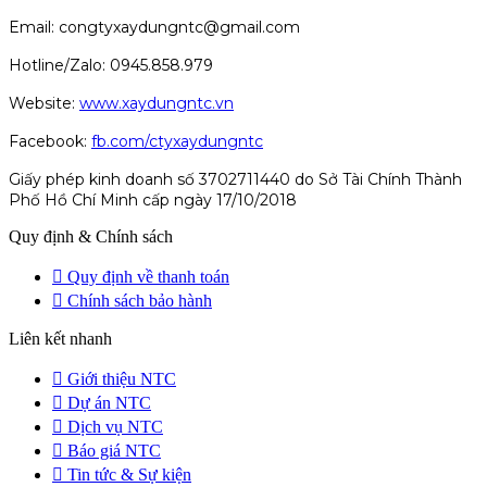
Email: congtyxaydungntc@gmail.com
Hotline/Zalo: 0945.858.979
Website:
www.xaydungntc.vn
Facebook:
fb.com/ctyxaydungntc
Giấy phép kinh doanh số 3702711440 do Sở Tài Chính Thành
Phố Hồ Chí Minh cấp ngày 17/10/2018
Quy định & Chính sách
Quy định về thanh toán
Chính sách bảo hành
Liên kết nhanh
Giới thiệu NTC
Dự án NTC
Dịch vụ NTC
Báo giá NTC
Tin tức & Sự kiện