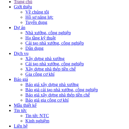
Trang chủ
Giới thiệu
Về chúng tôi
Hồ sơ năng lực
Tuyển dụng
Dự án
Nhà xưởng, công nghiệp
Hạ tầng kỹ thuật
Cải tạo nhà xưởng, công nghiệp
Dân dụng
Dịch vụ
Xây dựng nhà xưởng
Cải tạo nhà xưởng, công nghiệp
Xây dựng nhà thép tiền chế
Gia công cơ khí
Báo giá
Báo giá xây dựng nhà xưởng
Báo giá cải tạo nhà xưởng, công nghiệp
Báo giá xây dựng nhà thép tiền chế
Báo giá gia công cơ khí
Mẫu thiết kế
Tin tức
Tin tức NTC
Kinh nghiệm
Liên hệ