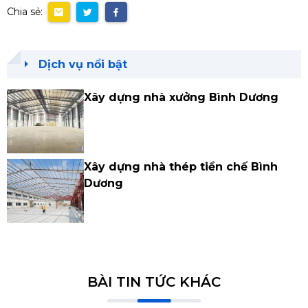
Chia sẻ:
Dịch vụ nổi bật
Xây dựng nhà xưởng Bình Dương
Xây dựng nhà thép tiền chế Bình
Dương
BÀI TIN TỨC KHÁC