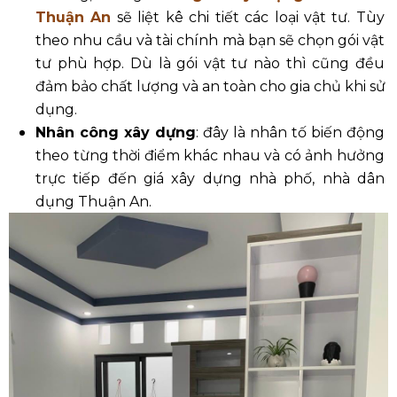
Thuận An
 sẽ liệt kê chi tiết các loại vật tư. Tùy 
theo nhu cầu và tài chính mà bạn sẽ chọn gói vật 
tư phù hợp. Dù là gói vật tư nào thì cũng đều 
đảm bảo chất lượng và an toàn cho gia chủ khi sử 
dụng.
Nhân công xây dựng
: đây là nhân tố biến động 
theo từng thời điểm khác nhau và có ảnh hưởng 
trực tiếp đến giá xây dựng nhà phố, nhà dân 
dụng Thuận An.