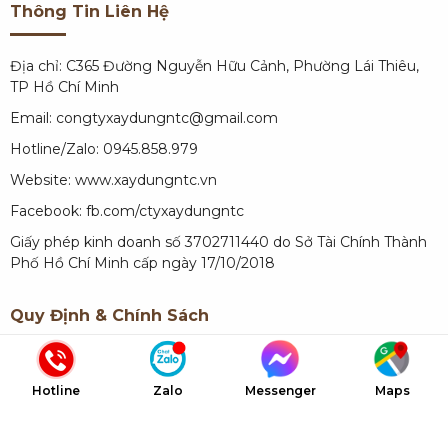
Thông Tin Liên Hệ
Địa chỉ: C365 Đường Nguyễn Hữu Cảnh, Phường Lái Thiêu,
TP Hồ Chí Minh
Email: congtyxaydungntc@gmail.com
Hotline/Zalo: 0945.858.979
Website:
www.xaydungntc.vn
Facebook:
fb.com/ctyxaydungntc
Giấy phép kinh doanh số 3702711440 do Sở Tài Chính Thành
Phố Hồ Chí Minh cấp ngày 17/10/2018
Quy Định & Chính Sách
Quy định về thanh toán
Hotline
Zalo
Messenger
Maps
Chính sách bảo hành