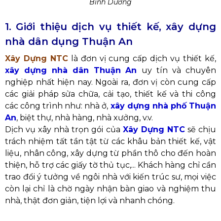
Bình Dương
1. Giới thiệu dịch vụ thiết kế, xây dựng 
nhà dân dụng Thuận An
Xây Dựng NTC
là đơn vị cung cấp dịch vụ thiết kế, 
xây dựng nhà dân Thuận An
uy tín và chuyên 
nghiệp nhất hiện nay. Ngoài ra, đơn vị còn cung cấp 
các giải pháp sửa chữa, cải tạo, thiết kế và thi công 
các công trình như: nhà ở, 
xây dựng nhà phố Thuận 
An
, biệt thự, nhà hàng, nhà xưởng, v.v. 
Dịch vụ xây nhà trọn gói của 
X
ây Dựng
 NTC
sẽ chịu 
trách nhiệm tất tần tật từ các khâu bản thiết kế, vật 
liệu, nhân công, xây dựng từ phần thô cho đến hoàn 
thiện, hỗ trợ các giấy tờ thủ tục,... Khách hàng chỉ cần 
trao đổi ý tưởng về ngôi nhà với kiến trúc sư, mọi việc 
còn lại chỉ là chờ ngày nhận bàn giao và nghiệm thu 
nhà, thật đơn giản, tiện lợi và nhanh chóng.