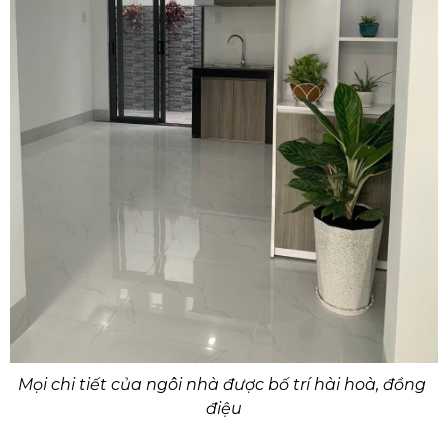
Mọi chi tiết của ngôi nhà được bố trí hài hoà, đồng 
điệu