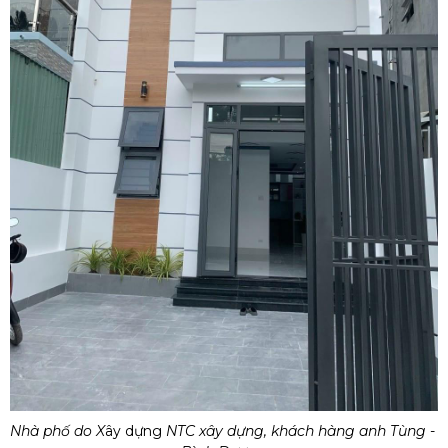
Nhà phố do X
ây dựng
NTC xây dựng, khách hàng anh Tùng - 