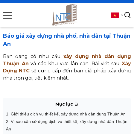
se menu
submenu
Báo giá xây dựng nhà phố, nhà dân tại Thuận
An
submenu
Bạn đang có nhu cầu
xây dựng nhà dân dụng
submenu
Thuận An
và các khu vực lân cận. Bài viết sau
Xây
Dựng NTC
sẽ cung cấp đến bạn giải pháp xây dựng
submenu
nhà trọn gói, tiết kiệm nhất.
submenu
Mục lục
1. Giới thiệu dịch vụ thiết kế, xây dựng nhà dân dụng Thuận An
2. Vì sao cần sử dụng dịch vụ thiết kế, xây dựng nhà dân Thuận
An