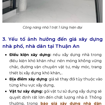
Công năng nhà 1 trệt 1 lửng hiện đại
3. Yếu tố ảnh hưởng đến giá xây dựng 
nhà phố, nhà dân tại Thuận An
Điều kiện xây dựng:
 nếu xây dựng nhà trong 
điều kiện khó khăn như: nền móng không vững 
chắc, đường vận chuyển vật tư, máy móc, trang 
thiết bị xây dựng khó khăn,...
Địa điểm xây dựng
: giá sẽ thay đổi tùy thuộc vào 
từng khu vực xây dựng,
Vật tư xây dựng: 
gói vật tư sử dụng xây dựng sẽ 
quyết định rất lớn đến chất lượng nhà ở. Thông 
thường, trong 
báo giá xây dựng nhà dân 