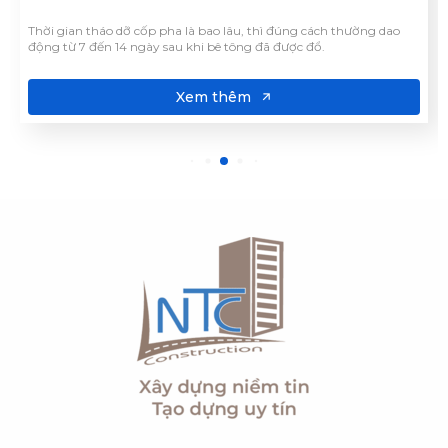
Thời gian tháo dỡ cốp pha là bao lâu, thì​ đúng cách thường dao
động từ 7 đến 14 ngày sau khi bê tông đã được đổ.
Xem thêm