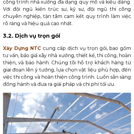
công trình nhà xưởng đa dạng quy mô và kiểu dáng.
Với đội ngũ kiến trúc sư, kỹ sư, đội ngũ thi công
chuyên nghiệp, tận tâm cam kết quy trình làm việc
rõ ràng và hiệu quả cao nhất.
3.2. Dịch vụ trọn gói
Xây Dựng NTC
cung cấp dịch vụ trọn gói, bao gồm
tư vấn, báo giá xây nhà xưởng, thiết kế, thi công, hoàn
thiện, và bảo hành. Chúng tôi hỗ trợ khách hàng từ
giai đoạn lên ý tưởng, lựa chọn vật liệu phù hợp, đến
việc thi công và hoàn thiện công trình. Luôn sẵn sàng
đồng hành và đưa ra giải pháp và chi phí tối ưu.