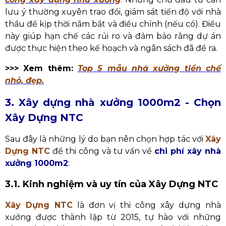
lưu ý thường
xuyên trao đổi, giám sát tiến độ với nhà
thầu để kịp thời nắm bắt và điều chỉnh (nếu có). Điều
này giúp hạn chế các rủi ro và đảm bảo rằng dự án
được thực hiện theo kế hoạch và ngân sách đã đề ra.
>>> Xem thêm:
Top 5 mẫu nhà xưởng tiền chế
nhỏ, đẹp.
3. Xây dựng nhà xưởng 1000m2 - Chọn
Xây Dựng NTC
Sau đây là những lý do bạn nên chọn hợp tác với
Xây
Dựng NTC
để thi công và tư vấn về
chi phí xây nhà
xưởng 1000m2
:
3.1. Kinh nghiệm và uy tín của Xây Dựng NTC
Xây Dựng NTC
là đơn vị thi công xây dựng nhà
xưởng được thành lập từ 2015, tự hào với những