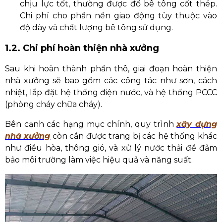
chịu lực tốt, thường được đổ bê tông cốt thép.
Chi phí cho phần nền giao động tùy thuộc vào
độ dày và chất lượng bê tông sử dụng.
1.2. Chi phí hoàn thiện nhà xưởng
Sau khi hoàn thành phần thô, giai đoạn hoàn thiện
nhà xưởng sẽ bao gồm các công tác như sơn, cách
nhiệt, lắp đặt hệ thống điện nước, và hệ thống PCCC
(phòng cháy chữa cháy).
Bên cạnh các hạng mục chính, quy trình
xây dựng
nhà xưởng
còn cần được trang bị các hệ thống
khác
như điều hòa, thông gió, và xử lý nước thải để đảm
bảo môi trường làm việc hiệu quả và năng suất.