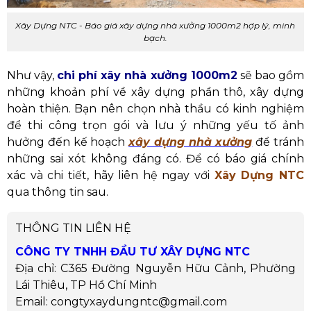
Xây Dựng NTC - Báo giá xây dựng nhà xưởng 1000m2 hợp lý, minh
bạch.
Như vậy,
chi phí xây nhà xưởng 1000m2
sẽ bao gồm
những khoản phí về xây dựng phần thô, xây dựng
hoàn thiện. Bạn nên chọn nhà thầu có kinh nghiệm
để thi công trọn gói và lưu ý những yếu tố ảnh
hưởng đến kế hoạch
xây dựng nhà xưởng
để tránh
những sai
xót
không đáng có. Để có báo giá chính
xác và chi tiết, hãy liên hệ ngay với
Xây Dựng NTC
qua thông tin sau.
THÔNG TIN LIÊN HỆ
CÔNG TY TNHH ĐẦU TƯ XÂY DỰNG NTC
Địa chỉ: C365 Đường Nguyễn Hữu Cảnh, Phường
Lái Thiêu, TP Hồ Chí Minh
Email: congtyxaydungntc@gmail.com