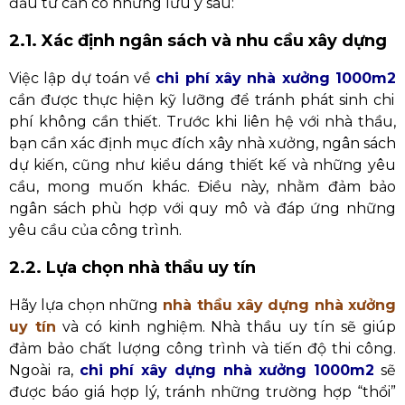
đầu tư cần có những lưu ý sau:
2.1. Xác định ngân sách và nhu cầu xây dựng
Việc lập dự toán về
chi phí xây nhà xưởng 1000m2
cần được thực hiện kỹ lưỡng để tránh phát sinh chi
phí không cần thiết. Trước khi liên hệ với nhà thầu,
bạn cần xác định mục đích
xây nhà xưởng, ngân sách
dự kiến, cũng như kiểu dáng thiết kế và những yêu
cầu, mong muốn khác. Điều này, nhằm đảm bảo
ngân sách phù hợp với quy mô và đáp ứng những
yêu cầu của công trình.
2.2. Lựa chọn nhà thầu uy tín
Hãy lựa chọn những
nhà thầu xây dựng nhà xưởng
uy tín
và có kinh nghiệm. Nhà thầu uy tín sẽ giúp
đảm bảo chất lượng công trình và tiến độ thi công.
Ngoài ra,
chi phí xây dựng nhà xưởng 1000m2
sẽ
được báo giá hợp lý, tránh những trường hợp “thổi”