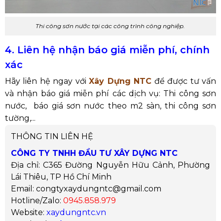
Thi công sơn nước tại các công trình công nghiệp.
4. Liên hệ nhận báo giá miễn phí, chính
xác
Hãy liên hệ ngay với
Xây Dựng NTC
để được tư vấn
và nhận báo giá miễn phí các dịch vụ:
Thi công sơn
nước,
báo giá sơn nước theo m2 sàn,
thi công sơn
tường,...
THÔNG TIN LIÊN HỆ
CÔNG TY TNHH ĐẦU TƯ XÂY DỰNG NTC
Địa chỉ: C365 Đường Nguyễn Hữu Cảnh, Phường
Lái Thiêu, TP Hồ Chí Minh
Email: congtyxaydungntc@gmail.com
Hotline/Zalo:
0945.858.979
Website:
xaydungntc.vn