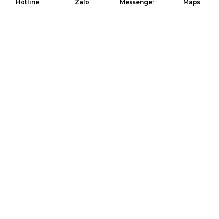
Hotline
Zalo
Messenger
Maps
Chính sách bảo hành
Liên Kết Nhanh
Giới thiệu NTC
Dự án NTC
Dịch vụ NTC
Báo giá NTC
Tin tức & Sự kiện
Liên hệ NTC