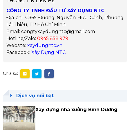
THÔNG TIN LIÊN HỆ
CÔNG TY TNHH ĐẦU TƯ XÂY DỰNG NTC
Địa chỉ: C365 Đường Nguyễn Hữu Cảnh, Phường
Lái Thiêu, TP Hồ Chí Minh
Email: congtyxaydungntc@gmail.com
Hotline/Zalo:
0945.858.979
Website:
xaydungntc.vn
Facebook:
Xây Dựng NTC
Chia sẻ:
Dịch vụ nổi bật
Xây dựng nhà xưởng Bình Dương