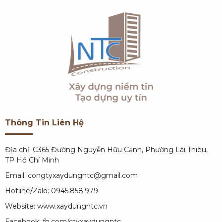
Thông Tin Liên Hệ
Địa chỉ: C365 Đường Nguyễn Hữu Cảnh, Phường Lái Thiêu,
TP Hồ Chí Minh
Email: congtyxaydungntc@gmail.com
Hotline/Zalo: 0945.858.979
Website:
www.xaydungntc.vn
Facebook:
fb.com/ctyxaydungntc