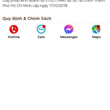
Giấy phép kinh doanh số 3702711440 do Sở Tài Chính Thành
Phố Hồ Chí Minh cấp ngày 17/10/2018
Quy Định & Chính Sách
Quy định về thanh toán
Hotline
Zalo
Messenger
Maps
Chính sách bảo hành
Liên Kết Nhanh
Giới thiệu NTC
Dự án NTC
Dịch vụ NTC
Báo giá NTC
Tin tức & Sự kiện