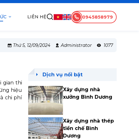
TỨC
LIÊN HỆ
0945858979
Thứ 5, 12/09/2024
Administrator
1077
Dịch vụ nổi bật
 gian thi
Xây dựng nhà
 ứng hiệu
xưởng Bình Dương
à chi phí
Xây dựng nhà thép
tiền chế Bình
Dương