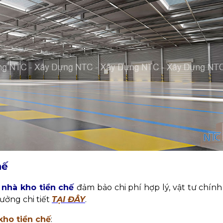
hế
 nhà kho tiền chế
đảm bảo chi phí hợp lý, vật tư chính
ưởng chi tiết
TẠI ĐÂY
.
kho tiền chế
: