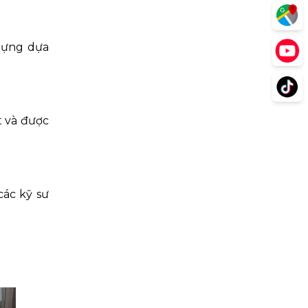
 dựng dựa
t và được
các kỹ sư