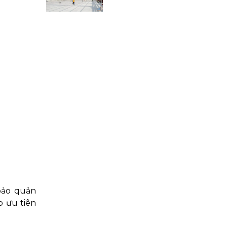
bảo quản
p ưu tiên