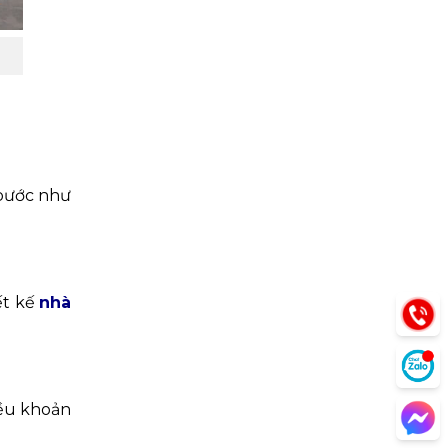
 bước như
ết kế
nhà
iều khoản