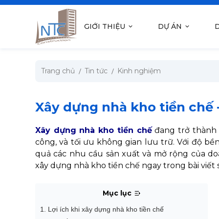
se menu
GIỚI THIỆU
DỰ ÁN
D
submenu
Trang chủ
Tin tức
Kinh nghiệm
submenu
submenu
Xây dựng nhà kho tiền chế 
submenu
Xây dựng nhà kho tiền chế
đang trở thành g
công, và tối ưu không gian lưu trữ. Với độ bề
quả các nhu cầu sản xuất và mở rộng của d
submenu
xây dựng nhà kho tiền chế ngay trong bài viết 
Mục lục
1. Lợi ích khi xây dựng nhà kho tiền chế