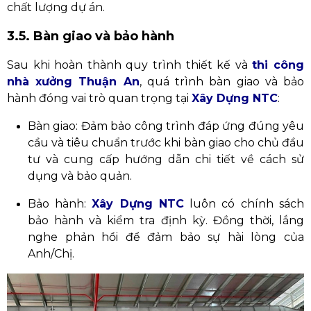
chất lượng dự án.
3.5. Bàn giao và bảo hành
Sau khi hoàn thành quy trình thiết kế và
thi công
nhà xưởng Thuận An
, quá trình bàn giao và bảo
hành đóng vai trò quan trọng tại
Xây Dựng NTC
:
Bàn giao: Đảm bảo công trình đáp ứng đúng yêu
cầu và tiêu chuẩn trước khi bàn giao cho chủ đầu
tư và cung cấp hướng dẫn chi tiết về cách sử
dụng và bảo quản.
Bảo hành:
Xây Dựng NTC
luôn có chính sách
bảo hành và kiểm tra định kỳ. Đồng thời, lắng
nghe phản hồi để đảm bảo sự hài lòng của
Anh/Chị.