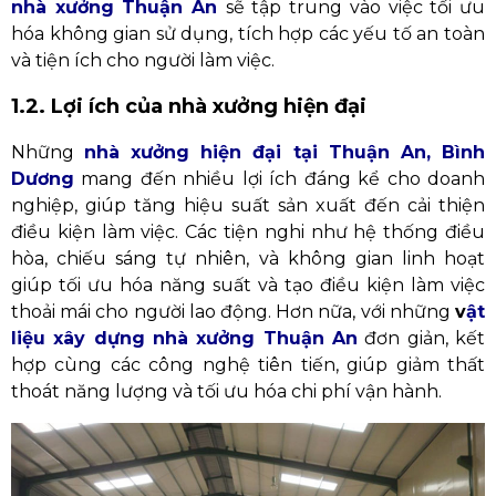
nhà xưởng Thuận An
sẽ tập trung vào việc tối ưu
hóa không gian sử dụng, tích hợp các yếu tố an toàn
và tiện ích cho người làm việc.
1.2. Lợi ích của nhà xưởng hiện đại
Những
nhà xưởng hiện đại tại Thuận An, Bình
Dương
mang đến nhiều lợi ích đáng kể cho doanh
nghiệp, giúp tăng hiệu suất sản xuất đến cải thiện
điều kiện làm việc. Các tiện nghi như hệ thống điều
hòa, chiếu sáng tự nhiên, và không gian linh hoạt
giúp tối ưu hóa năng suất và tạo điều kiện làm việc
thoải mái cho người lao động. Hơn nữa, với những
v
ật
liệu xây dựng nhà xưởng Thuận An
đơn giản, kết
hợp cùng các công nghệ tiên tiến, giúp giảm thất
thoát năng lượng và tối ưu hóa chi phí vận hành.