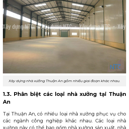
Xây dựng nhà xưởng Thuận An gồm nhiều giai đoạn khác nhau.
1.3. Phân biệt các loại nhà xưởng tại Thuận
An
Tại Thuận An, có nhiều loại nhà xưởng phục vụ cho
các ngành công nghiệp khác nhau. Các loại nhà
xưởng này có thể bao gồm nhà xưởng sản xuất, nhà