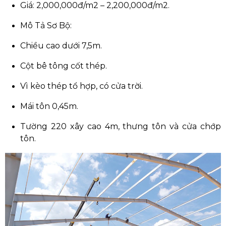
Giá: 2,000,000đ/m2 – 2,200,000đ/m2.
Mô Tả Sơ Bộ:
Chiều cao dưới 7,5m.
Cột bê tông cốt thép.
Vì kèo thép tổ hợp, có cửa trời.
Mái tôn 0,45m.
Tường 220 xây cao 4m, thưng tôn và cửa chớp
tôn.