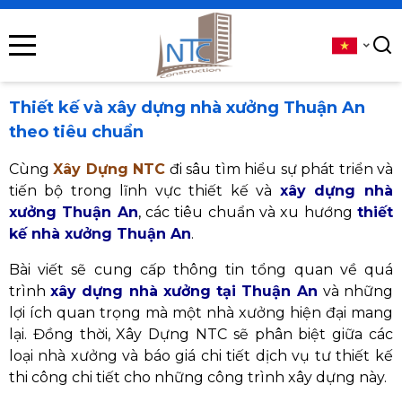
se menu
submenu
Thiết kế và xây dựng nhà xưởng Thuận An
theo tiêu chuẩn
submenu
Cùng
Xây Dựng NTC
đi sâu tìm hiểu sự phát triển và
submenu
tiến bộ trong lĩnh vực thiết kế và
xây dựng nhà
xưởng Thuận An
, các tiêu chuẩn và xu hướng
thiết
submenu
kế nhà xưởng Thuận An
.
Bài viết
sẽ cung cấp thông tin tổng quan về quá
trình
xây dựng nhà xưởng tại Thuận An
và những
submenu
lợi ích quan trọng mà một nhà xưởng hiện đại mang
lại. Đồng thời, Xây Dựng NTC sẽ phân biệt giữa các
loại nhà xưởng và báo giá chi tiết dịch vụ tư thiết kế
thi công chi tiết cho những công trình xây dựng này.