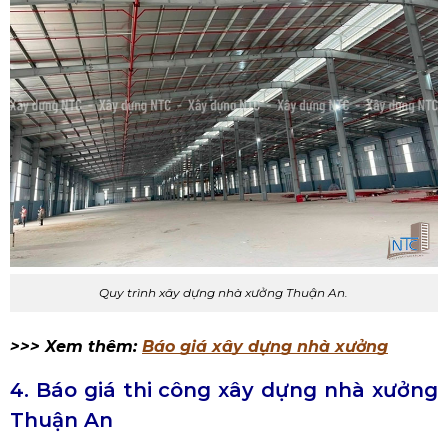
Quy trình xây dựng nhà xưởng Thuận An.
>>> Xem thêm:
Báo giá xây dựng nhà xưởng
4. Báo giá thi công xây dựng nhà xưởng
Thuận An