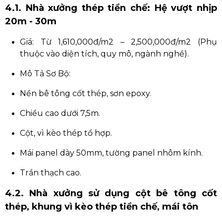
4.1. Nhà xưởng thép tiền chế: Hệ vượt nhịp
20m - 30m
Giá: Từ 1,610,000đ/m2 – 2,500,000đ/m2 (Phụ
thuộc vào diện tích, quy mô, ngành nghề).
Mô Tả Sơ Bộ:
Nền bê tông cốt thép, sơn epoxy.
Chiều cao dưới 7,5m.
Cột, vì kèo thép tổ hợp.
Mái panel dày 50mm, tường panel nhôm kính.
Trần thạch cao.
4.2. Nhà xưởng sử dụng cột bê tông cốt
thép, khung vì kèo thép tiền chế, mái tôn