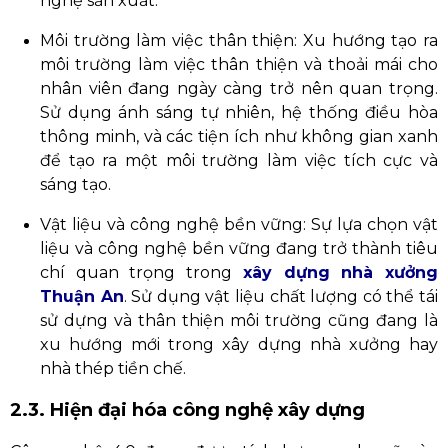
nghệ sản xuất.
Môi trường làm việc thân thiện: Xu hướng tạo ra
môi trường làm việc thân thiện và thoải mái cho
nhân viên đang ngày càng trở nên quan trọng.
Sử dụng ánh sáng tự nhiên, hệ thống điều hòa
thông minh, và các tiện ích như không gian xanh
để tạo ra một môi trường làm việc tích cực và
sáng tạo.
Vật liệu và công nghệ bền vững: Sự lựa chọn vật
liệu và công nghệ bền vững đang trở thành tiêu
chí quan trọng trong
xây dựng nhà xưởng
Thuận An
. Sử dụng vật liệu chất lượng có thể tái
sử dựng và thân thiện môi trường cũng đang là
xu hướng mới trong xây dựng nhà xưởng hay
nhà thép tiền chế.
2.3. Hiện đại hóa công nghệ xây dựng