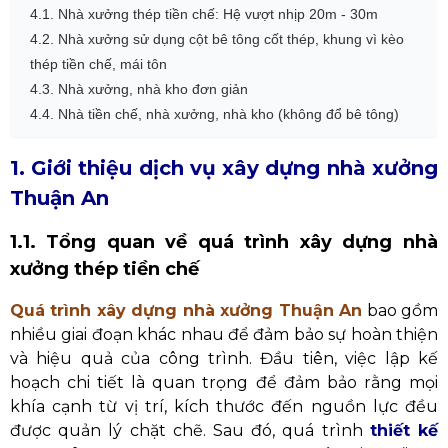
4.1. Nhà xưởng thép tiền chế: Hệ vượt nhịp 20m - 30m
4.2. Nhà xưởng sử dụng cột bê tông cốt thép, khung vì kèo
thép tiền chế, mái tôn
4.3. Nhà xưởng, nhà kho đơn giản
4.4. Nhà tiền chế, nhà xưởng, nhà kho (không đổ bê tông)
1. Giới thiệu dịch vụ xây dựng nhà xưởng
Thuận An
1.1. Tổng quan về quá trình xây dựng nhà
xưởng thép tiền chế
Quá trình xây dựng nhà xưởng Thuận An
bao gồm
nhiều giai đoạn khác nhau để đảm bảo sự hoàn thiện
và hiệu quả của công trình. Đầu tiên, việc lập kế
hoạch chi tiết là quan trọng để đảm bảo rằng mọi
khía cạnh từ vị trí, kích thước đến nguồn lực đều
được quản lý chặt chẽ. Sau đó, quá trình
thiết kế