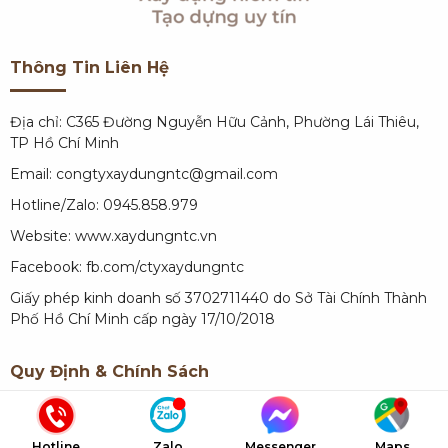
Thông Tin Liên Hệ
Địa chỉ: C365 Đường Nguyễn Hữu Cảnh, Phường Lái Thiêu,
TP Hồ Chí Minh
Email: congtyxaydungntc@gmail.com
Hotline/Zalo: 0945.858.979
Website:
www.xaydungntc.vn
Facebook:
fb.com/ctyxaydungntc
Giấy phép kinh doanh số 3702711440 do Sở Tài Chính Thành
Phố Hồ Chí Minh cấp ngày 17/10/2018
Quy Định & Chính Sách
Quy định về thanh toán
Hotline
Zalo
Messenger
Maps