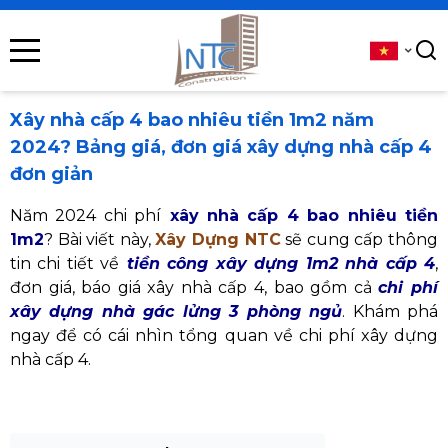
se menu
submenu
Xây nhà cấp 4 bao nhiêu tiền 1m2 năm
2024? Bảng giá, đơn giá xây dựng nhà cấp 4
submenu
đơn giản
submenu
Năm 2024 chi phí
xây nhà cấp 4 bao nhiêu tiền
1m2
? Bài viết này,
Xây Dựng NTC
sẽ cung cấp thông
submenu
tin chi tiết về
tiền công xây dựng 1m2 nhà cấp 4
,
đơn giá, báo giá xây nhà cấp 4, bao gồm cả
chi phí
xây dựng nhà gác lửng 3 phòng ngủ
. Khám phá
submenu
ngay để có cái nhìn tổng quan về chi phí xây dựng
nhà cấp 4.