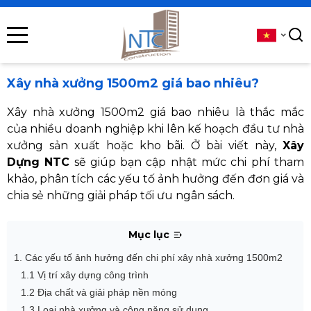
se menu
submenu
Xây nhà xưởng 1500m2 giá bao nhiêu?
submenu
Xây nhà xưởng 1500m2 giá bao nhiêu là thắc mắc
của nhiều doanh nghiệp khi lên kế hoạch đầu tư nhà
submenu
xưởng sản xuất hoặc kho bãi. Ở bài viết này,
Xây
Dựng NTC
sẽ giúp bạn cập nhật mức chi phí tham
submenu
khảo, phân tích các yếu tố ảnh hưởng đến đơn giá và
chia sẻ những giải pháp tối ưu ngân sách.
submenu
Mục lục
1. Các yếu tố ảnh hưởng đến chi phí xây nhà xưởng 1500m2
1.1 Vị trí xây dựng công trình
1.2 Địa chất và giải pháp nền móng
1.3 Loại nhà xưởng và công năng sử dụng