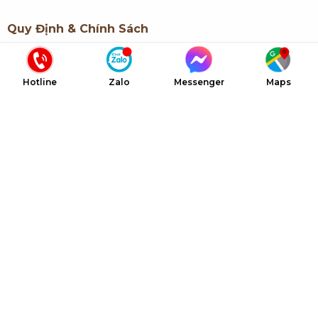
Quy Định & Chính Sách
Quy định về thanh toán
Hotline
Zalo
Messenger
Maps
Chính sách bảo hành
Liên Kết Nhanh
Giới thiệu NTC
Dự án NTC
Dịch vụ NTC
Báo giá NTC
Tin tức & Sự kiện
Liên hệ NTC